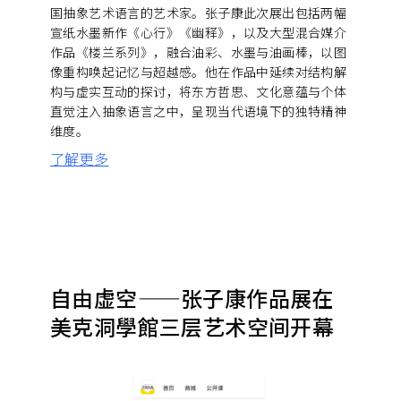
国抽象艺术语言的艺术家。张子康此次展出包括两幅
宣纸水墨新作《心行》《幽释》，以及大型混合媒介
作品《楼兰系列》，融合油彩、水墨与油画棒，以图
像重构唤起记忆与超越感。他在作品中延续对结构解
构与虚实互动的探讨，将东方哲思、文化意蕴与个体
直觉注入抽象语言之中，呈现当代语境下的独特精神
维度。
了解更多
自由虚空——张子康作品展在
美克洞學館三层艺术空间开幕