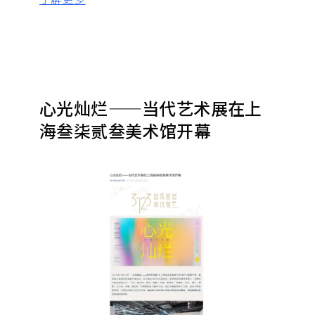
心光灿烂——当代艺术展在上
海叁柒贰叁美术馆开幕